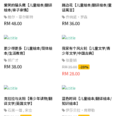
爱哭的猫头鹰【儿童绘本/翻译
路边花【儿童绘本/翻译绘本/童
绘本/亲子亲情】
话寓言】
鲍尔·菲尔斯特
乔纳诺·罗森
RM 48.00
RM 36.00
更少得更多【儿童绘本/简体绘
我家有个风火轮【儿童文学/青
本/生活教育】
少年文学/中国古典】
郝广才
张曼娟
RM 38.00
RM 35.00
-20%
RM 28.00
克拉拉与太阳【青少年读物/翻
蓝色时间【儿童绘本/翻译绘本/
译文学/英国文学】
知识绘本】
石黑一雄
,
宋佥
伊莎贝拉·席穆勒