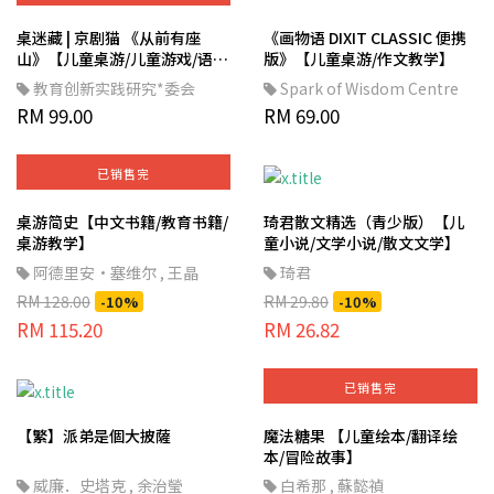
桌迷藏 | 京剧猫 《从前有座
《画物语 DIXIT CLASSIC 便携
山》【儿童桌游/儿童游戏/语言
版》【儿童桌游/作文教学】
桌游】
教育创新实践研究*委会
Spark of Wisdom Centre
RM 99.00
RM 69.00
已销售完
桌游简史【中文书籍/教育书籍/
琦君散文精选（青少版）【儿
桌游教学】
童小说/文学小说/散文文学】
阿德里安·塞维尔
,
王晶
琦君
RM 128.00
RM 29.80
-10%
-10%
RM 115.20
RM 26.82
已销售完
【繁】派弟是個大披薩
魔法糖果 【儿童绘本/翻译绘
本/冒险故事】
威廉．史塔克
,
余治瑩
白希那
,
蘇懿禎