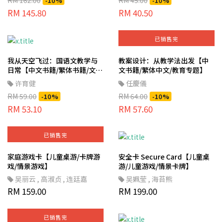
-10%
-10%
读作文】
RM 145.80
RM 40.50
已销售完
我从天空飞过：国语文教学与
教案设计：从教学法出发【中
日常【中文书籍/繁体书籍/文学
文书籍/繁体中文/教育专题】
概论】
许育健
任慶儀
RM 59.00
RM 64.00
-10%
-10%
RM 53.10
RM 57.60
已销售完
家庭游戏卡【儿童桌游/卡牌游
安全卡 Secure Card【儿童桌
戏/情景游戏】
游/儿童游戏/情景卡牌】
吴丽云
,
高淑贞
,
连廷嘉
吴姵莹
,
海苔熊
RM 159.00
RM 199.00
已销售完