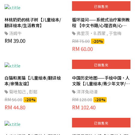
已销售完
林桃奶奶的桃子树【儿童绘本/
循环提问——系统式治疗案例教
翻译绘本/生活教育】
程 【中文书籍/心理咨商/心理
治疗】
汤姆牛
弗里茨·B.西蒙
,
于雪梅
RM 39.00
RM 75.00
-20%
RM 60.00
已销售完
白猫和黑猫【儿童绘本/翻译绘
中国历史地图——手绘中国·人
本/亲情友谊】
文版【儿童绘本/青少年文学/历
史地理】
菊地知己
,
彭懿
洋洋兔动漫
RM 56.00
RM 128.00
-20%
-20%
RM 44.80
RM 102.40
已销售完