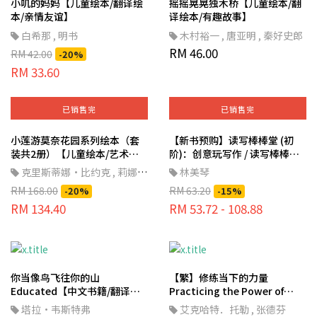
小叽的妈妈【儿童绘本/翻译绘
摇摇晃晃独木桥【儿童绘本/翻
本/亲情友谊】
译绘本/有趣故事】
白希那
,
明书
木村裕一
,
唐亚明
,
秦好史郎
RM 46.00
RM 42.00
-20%
RM 33.60
已销售完
已销售完
小莲游莫奈花园系列绘本（套
【新书预购】读写棒棒堂 (初
装共2册）【儿童绘本/艺术设
阶)：创意玩写作 / 读写棒棒堂
计/画家文集】
(中阶)：从阅读达人到写作高手
克里斯蒂娜·比约克
,
莉娜·
林美琴
/ 读写棒棒堂 (初阶+中阶）套书
安德森
RM 168.00
RM 63.20
-20%
-15%
RM 134.40
RM 53.72 - 108.88
你当像鸟飞往你的山
【繁】修练当下的力量
Educated【中文书籍/翻译文
Practicing the Power of
学/美洲文学】
Now: Essential Teachings,
塔拉·韦斯特弗
艾克哈特．托勒
,
张德芬