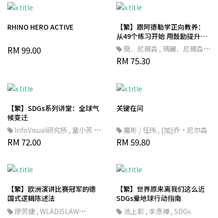
RHINO HERO ACTIVE
【繁】跟阿德勒学正向教养：
从49个练习开始 用鼓励提升孩
子的归属感与自我价值
RM 99.00
簡．尼爾森
,
瑪麗．尼爾森．
坦伯斯基
RM 75.30
,
布萊德．安吉
,
劉盈
盈
【繁】SDGs系列讲堂：全球气
关键在问
候变迁
InfoVisual研究所
,
童小芳
,
屠彬 / 任伟
,
[加]乔·尼尔森
台灣東販
RM 72.00
RM 59.80
【繁】欧洲演讲比赛冠军的德
【繁】世界原来离我们这么近
国式逻辑陈述法
SDGs爱地球行动指南
廖芳婕
,
WLADISLAW
池上彰
,
李彥樺
,
SDGs