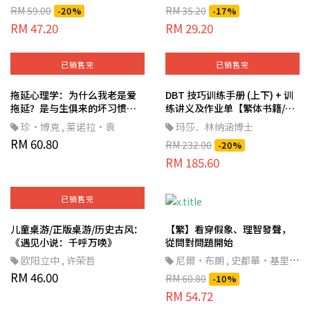
Meditations, and Exercises
RM 59.00
RM 35.20
-20%
-17%
from The Power of Now - 新
RM 47.20
RM 29.20
时代/灵性疗愈
已销售完
已销售完
拖延心理学：为什么我老是爱
DBT 技巧训练手册 (上下) + 训
拖延？是与生俱来的坏习惯，
练讲义及作业单【繁体书籍/心
还是身不由己？
理励志/心理治疗】
珍‧博克
,
莱诺拉‧袁
玛莎．林纳涵博士
Procrastination Why You Do
RM 60.80
RM 232.00
-20%
It, What to Do About It
RM 185.60
Now【繁体中文/自我成长/行
为与决策】
已销售完
儿童桌游/正版桌游/历史古风：
【繁】看穿假象、理智發聲，
《遇见小说：千呼万唤》
從問對問題開始
欧阳立中
,
许荣哲
尼爾‧布朗
,
史都華‧基里
,
RM 46.00
羅耀宗
,
蔡宏明
,
黃賓星
RM 60.80
-10%
RM 54.72