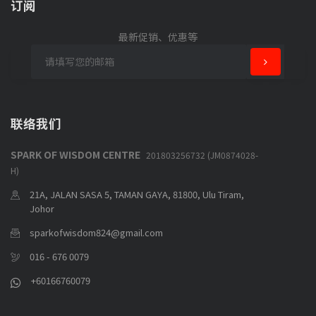
订阅
最新促销、优惠等
联络我们
SPARK OF WISDOM CENTRE
201803256732 (JM0874028-
H)
21A, JALAN SASA 5, TAMAN GAYA, 81800, Ulu Tiram,
Johor
sparkofwisdom824@gmail.com
016 - 676 0079
+60166760079