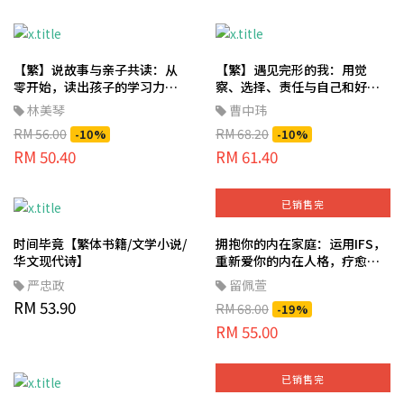
【繁】说故事与亲子共读：从
【繁】遇见完形的我：用觉
零开始，读出孩子的学习力与
察、选择、责任与自己和好，
成长力
解锁人生难题
林美琴
曹中玮
RM 56.00
RM 68.20
-10%
-10%
RM 50.40
RM 61.40
已销售完
时间毕竟【繁体书籍/文学小说/
拥抱你的内在家庭：运用IFS，
华文现代诗】
重新爱你的内在人格，疗愈过
去受的伤 【繁体书籍/心理励
严忠政
留佩萱
志/心灵成长】
RM 53.90
RM 68.00
-19%
RM 55.00
已销售完