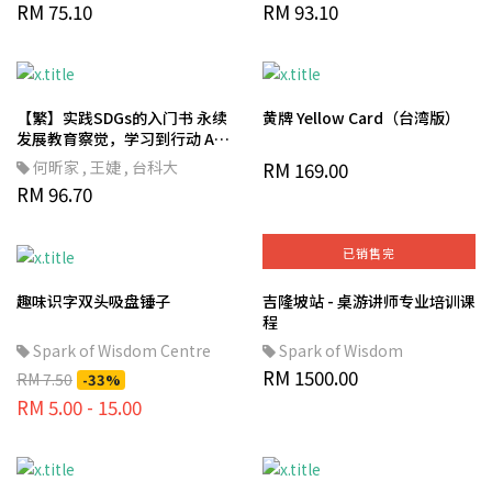
JACHTCHENKO賈誠柯
RM 75.10
,
遠流
RM 93.10
【繁】实践SDGs的入门书 永续
黄牌 Yellow Card（台湾版）
发展教育察觉，学习到行动 A
Primer for putting SDGs into
何昕家
,
王婕
,
台科大
RM 169.00
practice
RM 96.70
已销售完
趣味识字双头吸盘锤子
吉隆坡站 - 桌游讲师专业培训课
程
Spark of Wisdom Centre
Spark of Wisdom
RM 1500.00
RM 7.50
-33%
RM 5.00 - 15.00