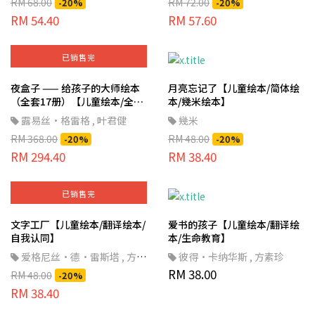
RM 68.00
RM 72.00
-20%
-20%
RM 54.40
RM 57.60
已销售完
夜盒子 —— 给孩子的大师绘本
月亮忘记了【儿童绘本/简体绘
（全套17册）【儿童绘本/全套
本/幾米绘本】
绘本/童话故事】
露易丝·格雷格
,
叶君健
幾米
RM 368.00
RM 48.00
-20%
-20%
RM 294.40
RM 38.40
已销售完
文字工厂【儿童绘本/翻译绘本/
爱书的孩子【儿童绘本/翻译绘
自我认同】
本/生命教育】
爱格尼丝·德·雷斯塔
,
方素
彼得‧卡纳华斯
,
方素珍
珍
RM 38.00
RM 48.00
-20%
RM 38.40