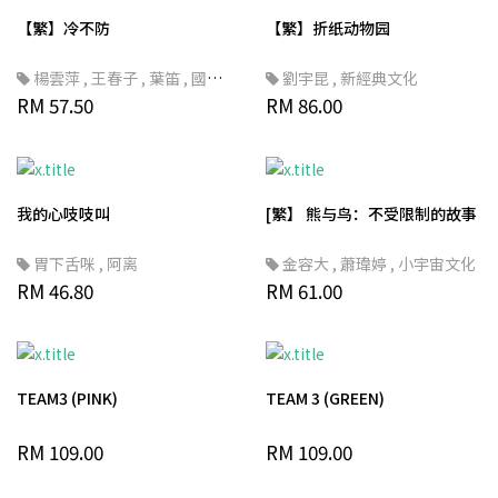
【繁】冷不防
【繁】折纸动物园
楊雲萍
,
王春子
,
葉笛
,
國立
劉宇昆
,
新經典文化
臺灣文學館
RM 57.50
RM 86.00
我的心吱吱叫
[繁】 熊与鸟：不受限制的故事
胃下舌咪
,
阿离
金容大
,
蕭瑋婷
,
小宇宙文化
RM 46.80
RM 61.00
TEAM3 (PINK)
TEAM 3 (GREEN)
RM 109.00
RM 109.00