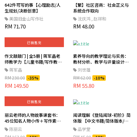
642件可写的事【心理励志/人
【繁】社区咨商：社会正义与
生规划/决断创意】
系统合作取向
美国旧金山写作社
沈庆鸿
,
赵祥和
RM 71.70
RM 48.00
已销售完
作文敲敲门 | 全5册 | 蒋军晶老
素养导向的教学理论与实务：
师教学力【儿童书籍/写作教学/
教材分析、教学与评量设计
作文学习】
【中文书籍/繁体书籍/教育专
蒋军晶
刘世雄
题】
RM 230.00
RM 62.00
-35%
-10%
RM 149.50
RM 55.80
已销售完
丽云老师的人物故事课套书：
阅读理解《登陆阅球-初阶》简
45位知名人物小传＋写作素
体版 【中文书籍/简体版本/阅
养，提升阅读力、故事力、写
读杂志】
陈丽云
品学堂
作力！【繁体书籍/语言学习/阅
RM 162.00
RM 45.00