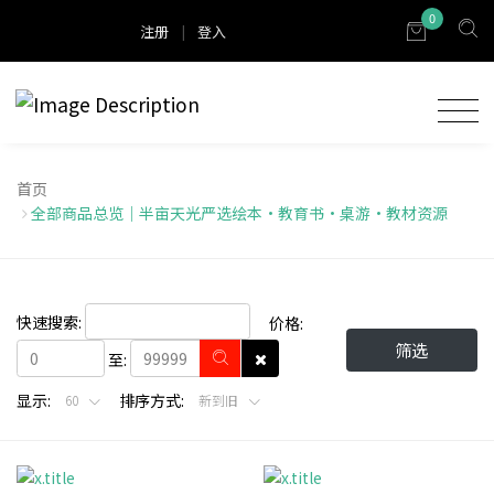
0
注册
|
登入
首页
全部商品总览｜半亩天光严选绘本・教育书・桌游・教材资源
快速搜索:
价格:
筛选
至:
显示:
排序方式:
60
新到旧