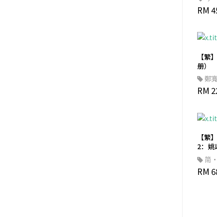
RM 4
TBD (Taiwan Board Game
Design)
机械工业出版社
北京联合出版公司
【繁】
远流出版公司
册）
鄭
新天鹅堡
RM 2
天下生活出版
Transit 工作室 / 聚光文创
Specky Studio
Asmodee /Gokids 玩乐小子
【繁
2：姚
星空桌遊
的父
简
绵羊犬桌游
改变
柔・
RM 6
能力
ACDC亞洲職業生涯發展中心
维京国际
行知文教