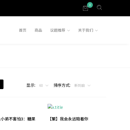
0
首页
商品
议题推荐
关于我们
显示:
排序方式:
60
新到旧
兔小弟不害怕3：糖果
【繁】我会永远陪着你