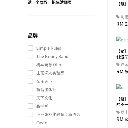
读一个世界，把生活翻页
【繁
阿
RM 6
品牌
Simple Rules
【繁】
The Brainy Band
创造
许
机本玩意 Oboi
RM 6
山顶洞人实验室
亲子天下
新蕾出版社
天下文化
【繁
的不
品学堂
霸凌
罗
亚洲游戏化教育创新协会
安心
RM 6
Cayro