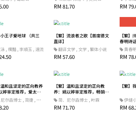
5.00
RM 81.70
RM 79.
小王子爱地球 （共三
【繁】流浪者之歌【首度德文
【繁】
直译】
春明诗
型书衣
寬泳
,
樸豔
,
李順玉
,
遠流
翻译文学
,
文学
,
繁体小说
黄春
24.50
RM 57.60
RM 78.
】温和且坚定的正向教养
【繁】温和且坚定的正向教
【繁】
以婷审定推荐，爱太多
养：姚以婷审定推荐，畅销全
母，如何透过了解自己而
球40年的阿德勒式教养经典，
・尼尔森博士
,
简捷
,
雪
简．尼尔森博士
,
叶霖
伊缝
孩子，培养孩子的品格与
教出自律、负责、合作的孩
埃尔温
8.20
RM 71.70
RM 68.
子，赋予孩子解决问题的能力