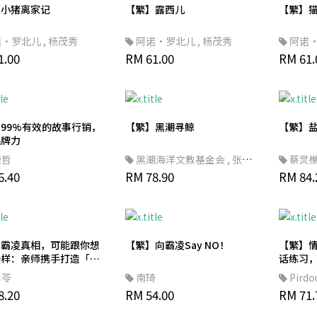
】小猪离家记
【繁】露西儿
【繁】
诺·罗北儿
,
杨茂秀
阿诺·罗北儿
,
杨茂秀
阿诺
1.00
RM 61.00
RM 61.
99%有效的故事行销，
【繁】黑潮寻鲸
【繁】
品牌力
荣哲
黑潮海洋文教基金会
,
张卉
蔡炅
6.40
君
RM 78.90
,
陈冠荣
,
余欣怡
,
庄慕华
,
静宜
RM 84.
蔡伟立
,
金磊
,
陈玫桦 Zola
】霸凌真相，可能跟你想
【繁】向霸凌Say NO！
【繁】情
一样：亲师携手打造「零
话练习
校园」实战手册，让孩子
丰苓
南琦
Pird
上學
8.20
RM 54.00
RM 71.