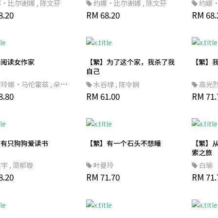
娜·比尔谢娜
,
陈文芬
约娜·比尔谢娜
,
陈文芬
约娜
8.20
RM 68.20
RM 68.
】阅读女作家
【繁】为了这个家，我杀了我
【繁】我
自己
塔玲娜·马伦霍兹
,
朵恩
水谷绿
,
陈令娴
高光
里西
8.80
,
麦德文
RM 61.00
RM 71.
】有只狗狗爱读书
【繁】有一个石头不想睡
【繁】从
索之旅
敏宇
,
简郁璇
叶曼玲
白瑜
8.20
RM 71.70
RM 71.