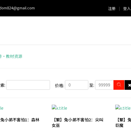
sdom824@gmail.com
注册
|
登入
游・教材资源
索:
至:
价格:
兔小弟不害怕1：森林
【繁】兔小弟不害怕2：尖叫
【繁】
女巫
巨魔