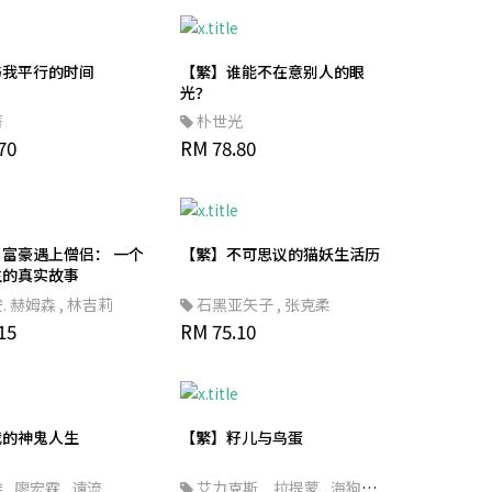
与我平行的时间
【繁】谁能不在意别人的眼
光？
菁
朴世光
70
RM 78.80
富豪遇上僧侣： 一个
【繁】不可思议的猫妖生活历
生的真实故事
. 赫姆森
,
林吉莉
石黑亚矢子
,
张克柔
15
RM 75.10
我的神鬼人生
【繁】籽儿与鸟蛋
維
,
廖宏霖
,
遠流
艾力克斯．拉提蒙
,
海狗房