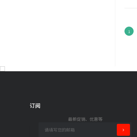
心靈工坊
新经典文化
友谊企业有限公司
心灵角落
1
2plus
Orang Utan
女人迷
Kanga Games
No Brand
Mercat Games
Zaomi 早米
菲创心理
订阅
开明出版社
南海出版公司
最新促销、优惠等
华东师范大学出版社
浙江少年儿童出版社