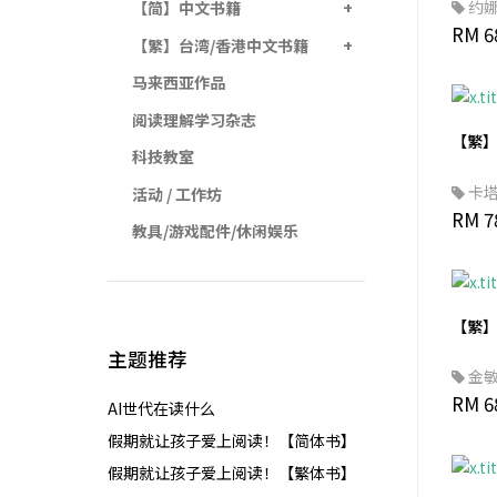
约
【简】中文书籍
RM 6
【繁】台湾/香港中文书籍
马来西亚作品
阅读理解学习杂志
【繁
科技教室
卡
活动 / 工作坊
·帕
RM 7
教具/游戏配件/休闲娱乐
【繁
主题推荐
金
RM 6
AI世代在读什么
假期就让孩子爱上阅读！【简体书】
假期就让孩子爱上阅读！【繁体书】