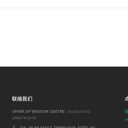
联络我们
SPARK OF WISDOM CENTRE
201803256732
(JM0874028-H)
21A, JALAN SASA 5, TAMAN GAYA, 81800, Ulu