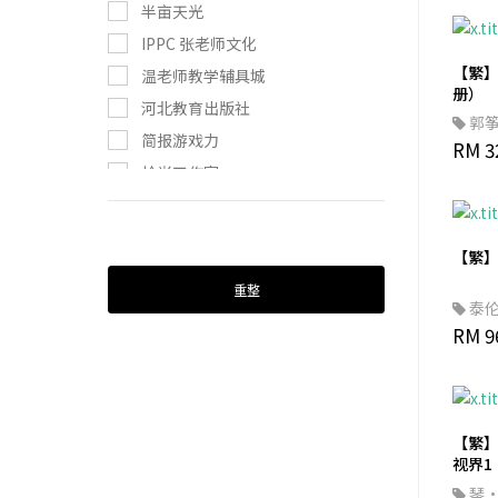
半亩天光
IPPC 张老师文化
【繁
温老师教学辅具城
册）
河北教育出版社
郭
简报游戏力
读！
RM 3
拾光工作室
纽贝斯
飛寳文化
【繁
游戏大陆
重整
耕读园
泰
RM 9
贵州人民出版社
北京交通大学出版社
中国青年出版社
未来出版
【繁
半亩天光 工作室
视界1
琴
联经出版公司