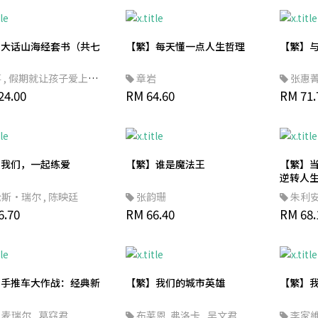
】大话山海经套书（共七
【繁】每天懂一点人生哲理
【繁】
筝
,
假期就让孩子爱上阅
章岩
张惠
【繁体书】
24.00
RM 64.60
RM 71.
】我们，一起练爱
【繁】谁是魔法王
【繁】当
逆转人
伦斯‧瑞尔
,
陈映廷
张韵珊
朱利安
6.70
RM 66.40
RM 68.
】手推车大作战：经典新
【繁】我们的城市英雄
【繁】
・麦瑞尔
,
葛窈君
布莱恩. 弗洛卡
,
吴文君
李家