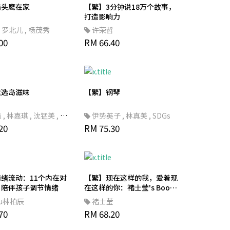
猫头鹰在家
【繁】3分钟说18万个故事，
打造影响力
·罗北儿
,
杨茂秀
许荣哲
00
RM 66.40
盐选岛滋味
【繁】钢琴
樵
,
林嘉琪
,
沈锰美
,
陈
伊势英子
,
林真美
,
SDGs
20
RM 75.30
绪流动：11个内在对
【繁】现在这样的我，爱着现
，陪伴孩子调节情绪
在这样的你：褚士莹's Book
of LOVE
ou林柏辰
褚士莹
70
RM 68.20