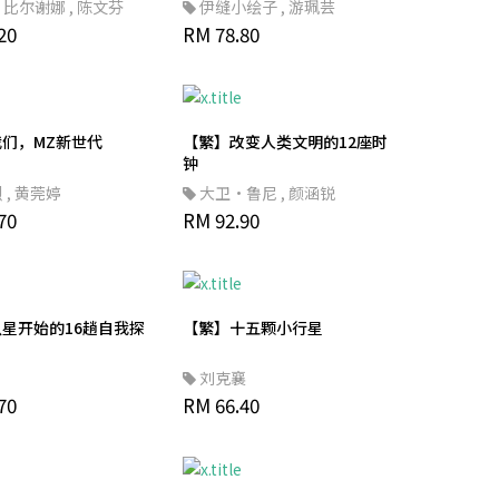
·比尔谢娜
,
陈文芬
伊缝小绘子
,
游珮芸
20
RM 78.80
们，MZ新世代
【繁】改变人类文明的12座时
钟
烈
,
黄莞婷
大卫·鲁尼
,
颜涵锐
70
RM 92.90
星开始的16趟自我探
【繁】十五颗小行星
刘克襄
70
RM 66.40