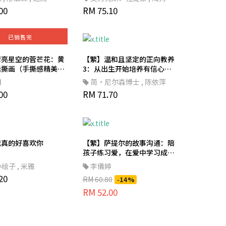
00
東
RM 75.10
,
大衛．里奇斐德（David
Litchfield）
,
遠流
已销售完
撢亮星空的菅芒花：黄
【繁】温和且坚定的正向教养
话撕画（手撕感精美轧
3：从出生开始培养有信心的
）
孩子，姚以婷审定推荐，了解
明
简·尼尔森博士
,
陈依萍
适龄行为，扎根良好人格基础
00
RM 71.70
我真的好喜欢你
【繁】萨提尔的故事沟通：陪
孩子练习爱，在爱中学习成长
- 亲子教养/生活教养
小绘子
,
米雅
李儀婷
20
RM 60.80
-14%
RM 52.00