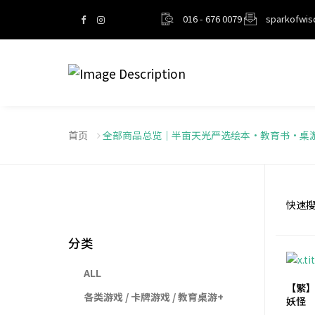
016 - 676 0079
sparkofwi
首页
全部商品总览｜半亩天光严选绘本・教育书・桌
快速搜
分类
ALL
【繁】
各类游戏 / 卡牌游戏 / 教育桌游
妖怪