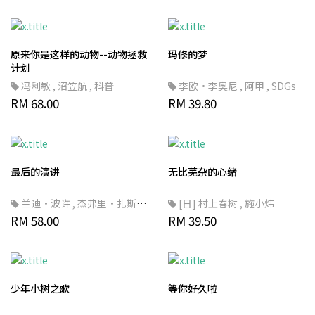
原来你是这样的动物--动物拯救
玛修的梦
计划
冯利敏
,
沼笠航
,
科普
李欧·李奥尼
,
阿甲
,
SDGs
RM 68.00
RM 39.80
最后的演讲
无比芜杂的心绪
兰迪·波许
,
杰弗里·扎斯洛
[日] 村上春树
,
施小炜
,
RM 58.00
吴笑寒
RM 39.50
少年小树之歌
等你好久啦