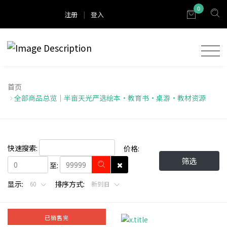
0
注册
|
登入
首页
全部商品总览｜半亩天光严选绘本・教育书・桌游・教材资源
快速搜索:
价格:
筛选
至:
显示:
排序方式:
60
新到旧
已销售完