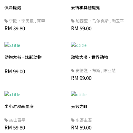
佩泽提诺
爱情和其他魔鬼
李欧·李奥尼
,
阿甲
加西亚·马尔克斯
,
陶玉平
RM 39.80
RM 59.00
动物大书·炫彩动物
动物大书·世界动物
RM 99.00
安德烈·布斯
,
陈亚慧
RM 99.00
半小时漫画星座
无名之町
森山晋平
东野圭吾
RM 59.80
RM 59.00