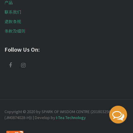
产品
联系我们
退款条规
条款及细则
Follow Us On:
Copyright © 2020 by SPARK OF WISDOM CENTRE (201803256732
(JM0874028-H)) | Develop by
I-Tea Technology