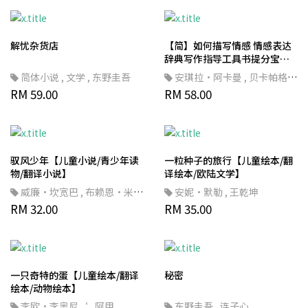
解忧杂货店
【简】如何描写情感 情感表达
辞典写作指导工具书提分宝典
新手写作中小学生提升作文成
简体小说
,
文学
,
东野圭吾
安琪拉·阿卡曼
,
贝卡帕格利
绩
RM 59.00
希
RM 58.00
,
曹逸冰
驭风少年【儿童小说/青少年读
一粒种子的旅行【儿童绘本/翻
物/翻译小说】
译绘本/欧陆文学】
威廉·坎宽巴
,
布赖恩·米勒
安妮·默勒
,
王乾坤
,
RM 32.00
陈杰
,
假期就让孩子爱上阅
RM 35.00
读！【简体书】
一只奇特的蛋【儿童绘本/翻译
秘密
绘本/动物绘本】
李欧·李奥尼‘
,
阿甲
东野圭吾
,
连子心