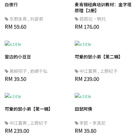
白夜行
麦肯锡经典培训教材：金字塔
原理【2册】
东野圭吾
,
刘姿君
芭芭拉·明托
RM 59.60
RM 176.00
窗边的小豆豆
可爱的鼠小弟【第二辑】
黑柳彻子
,
岩崎千弘
中江嘉男
,
上野纪子
RM 39.50
RM 239.00
可爱的鼠小弟【第一辑】
田鼠阿佛
中江嘉男
,
上野纪子
李欧·李奥尼
RM 239.00
RM 39.80