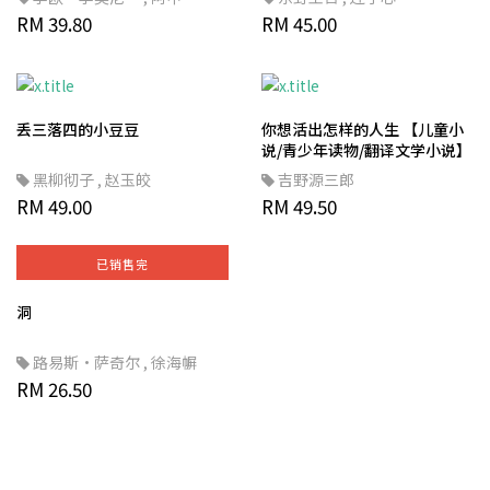
RM 39.80
RM 45.00
丢三落四的小豆豆
你想活出怎样的人生 【儿童小
说/青少年读物/翻译文学小说】
黑柳彻子
,
赵玉皎
吉野源三郎
RM 49.00
RM 49.50
已销售完
洞
路易斯·萨奇尔
,
徐海幈
RM 26.50