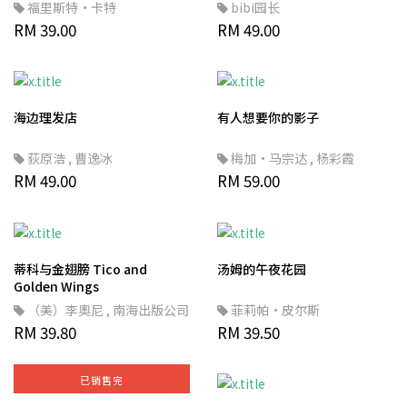
福里斯特·卡特
bibi园长
RM 39.00
RM 49.00
海边理发店
有人想要你的影子
荻原浩
,
曹逸冰
梅加·马宗达
,
杨彩霞
RM 49.00
RM 59.00
蒂科与金翅膀 Tico and
汤姆的午夜花园
Golden Wings
（美）李奧尼
,
南海出版公司
菲莉帕·皮尔斯
RM 39.80
RM 39.50
已销售完