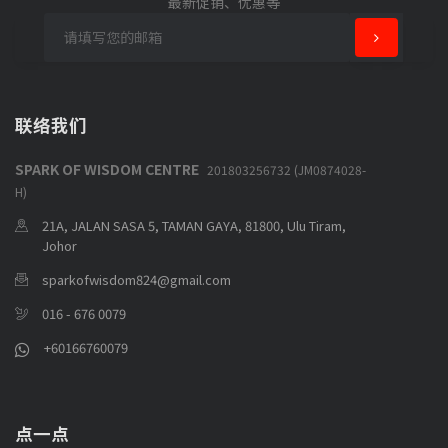
最新促销、优惠等
联络我们
SPARK OF WISDOM CENTRE
201803256732 (JM0874028-
H)
21A, JALAN SASA 5, TAMAN GAYA, 81800, Ulu Tiram,
Johor
sparkofwisdom824@gmail.com
016 - 676 0079
+60166760079
点一点