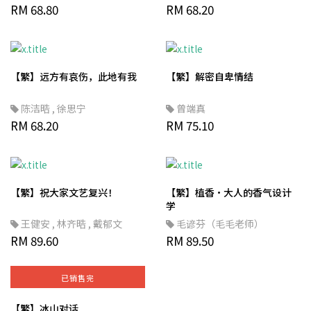
RM 68.80
RM 68.20
【繁】远方有哀伤，此地有我
【繁】解密自卑情结
陈洁晧
,
徐思宁
曾端真
RM 68.20
RM 75.10
【繁】祝大家文艺复兴！
【繁】植香·大人的香气设计
学
王健安
,
林齐晧
,
戴郁文
毛谚芬（毛毛老师）
RM 89.60
RM 89.50
已销售完
【繁】冰山对话