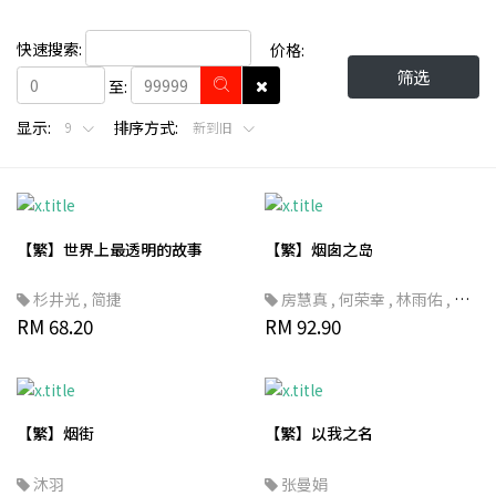
快速搜索:
价格:
筛选
至:
显示:
排序方式:
9
新到旧
【繁】世界上最透明的故事
【繁】烟囱之岛
杉井光
,
简捷
房慧真
,
何荣幸
,
林雨佑
,
蒋
RM 68.20
宜婷
RM 92.90
,
余志伟
,
许震唐
,
林聪胜
,
吴逸骅
,
SDGs
【繁】烟街
【繁】以我之名
沐羽
张曼娟