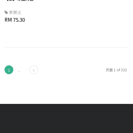
李崇义
RM 75.30
下页
页面 1 of 332
1
...