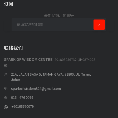
订阅
最新促销、优惠等
联络我们
SPARK OF WISDOM CENTRE
201803256732 (JM0874028-
H)
21A, JALAN SASA 5, TAMAN GAYA, 81800, Ulu Tiram,
Johor
sparkofwisdom824@gmail.com
016 - 676 0079
+60166760079