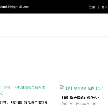
sdom824@gmail.com
注册
|
登入
【繁】联合国都在做什么？
沙茶： 战后潮汕移民与台湾饮食
【繁】亲子教养/教育书籍