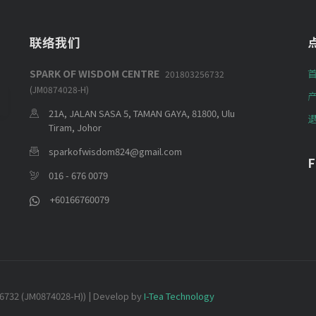
联络我们
SPARK OF WISDOM CENTRE
201803256732
(JM0874028-H)
21A, JALAN SASA 5, TAMAN GAYA, 81800, Ulu
Tiram, Johor
sparkofwisdom824@gmail.com
F
016 - 676 0079
+60166760079
732 (JM0874028-H)) | Develop by
I-Tea Technology