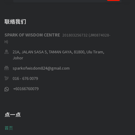
联络我们
SPARK OF WISDOM CENTRE
201803256732 (JM0874028-
H)
21A, JALAN SASA 5, TAMAN GAYA, 81800, Ulu Tiram,
Johor
sparkofwisdom824@gmail.com
016 - 676 0079
+60166760079
点一点
首页