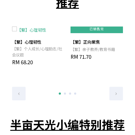
推荐
已销售完
【繁】心理韧性
【繁】正向聚焦
【
【繁】个人成长/心理励志/社
【繁】亲子教养/教育书籍
【
会议题
为
RM 71.70
RM
RM 68.20
半亩天光小编特别推荐