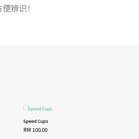
方便辨识！
Speed Cups
NAK MAKAN 
RM 100.00
RM 55.00