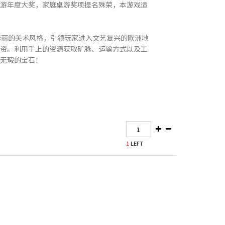
minee 德国桌游年度大奖，家庭桌游奖项提名殊荣，本游戏适
雅华丽的美术风格，引领玩家进入文艺复兴的欧洲地
资。利用手上的资源获取矿脉、运输方式以及工
无瑕的宝石！
1
LEFT