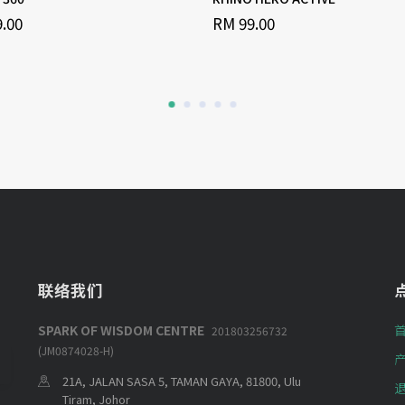
.00
RM 99.00
联络我们
SPARK OF WISDOM CENTRE
201803256732
(JM0874028-H)
21A, JALAN SASA 5, TAMAN GAYA, 81800, Ulu
Tiram, Johor