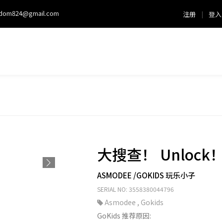
sdom824@gmail.com
注册
|
登入
大搜查！ Unlock
ASMODEE /GOKIDS 玩乐小子
SERIAL NO: 3558380044796
Asmodee
,
Gokids
GoKids 推荐原因: