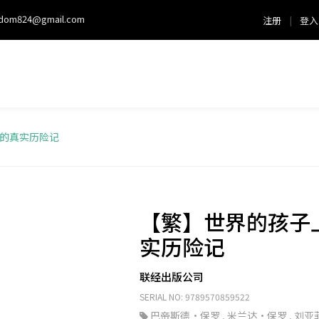
sdom824@gmail.com
注册
|
登入
的真实历险记
【繁】世界的孩子
实历险记
联经出版公司
SERIAL NO: 9789570859522
巴帝斯德・保罗
,
米兰达・保罗
,
刘亚