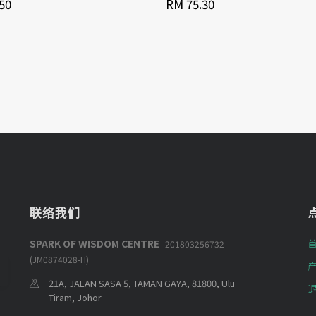
50
RM 75.30
联络我们
SPARK OF WISDOM CENTRE
201803256732
(JM0874028-H)
21A, JALAN SASA 5, TAMAN GAYA, 81800, Ulu
Tiram, Johor