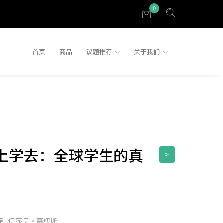
0
首页
商品
议题推荐
关于我们
上学去：全球学生的真
>
菲
,
伊莎贝・慕纽斯