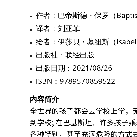
作者：
巴帝斯德・保罗（Baptist
译者：刘亚菲
绘者：
伊莎贝・慕纽斯（Isabel
出版社：
联经出版
出版日期：
2021/08/26
ISBN：
9789570859522
内容简介
全世界的孩子都会去学校上学，
到学校; 在巴基斯坦，许多孩子乘着
各种特别，甚至充满危险的方式