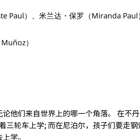
e Paul）、米兰达・保罗（Miranda Pau
 Muñoz）
无论他们来自世界上的哪一个角落。 在不
三轮车上学; 而在尼泊尔，孩子们要走钢索上
去上学。