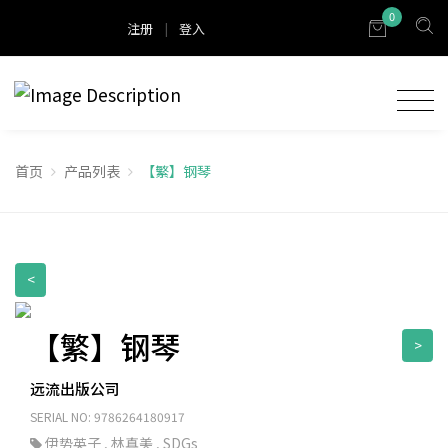
0
注册
|
登入
首页
产品列表
【繁】钢琴
<
【繁】钢琴
>
远流出版公司
SERIAL NO: 9786264180917
伊势英子
,
林真美
,
SDGs