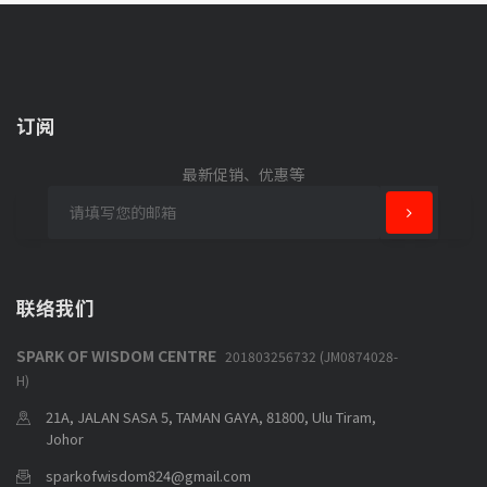
订阅
最新促销、优惠等
联络我们
SPARK OF WISDOM CENTRE
201803256732 (JM0874028-
H)
21A, JALAN SASA 5, TAMAN GAYA, 81800, Ulu Tiram,
Johor
sparkofwisdom824@gmail.com