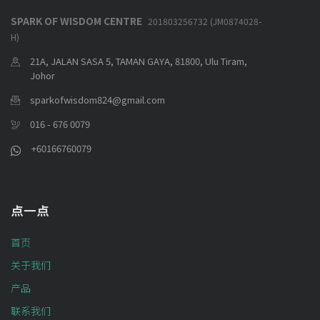
SPARK OF WISDOM CENTRE
201803256732 (JM0874028-
H)
21A, JALAN SASA 5, TAMAN GAYA, 81800, Ulu Tiram,
Johor
sparkofwisdom824@gmail.com
016 - 676 0079
+60166760079
点一点
首页
关于我们
产品
联系我们