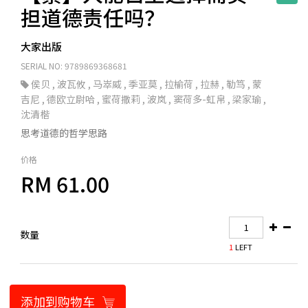
担道德责任吗？
大家出版
SERIAL NO: 9789869368681
侯贝
,
波瓦攸
,
马崒威
,
季亚莫
,
拉榆荷
,
拉赫
,
勒笃
,
蒙
吉尼
,
德欧立尉哈
,
蜜荷撒莉
,
波岚
,
窦荷多-虹帛
,
梁家瑜
,
沈清楷
思考道德的哲学思路
价格
RM 61.00
数量
1
LEFT
添加到购物车