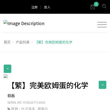
0
注册
|
登入
首页
产品列表
【繁】完美欧姆蛋的化学
<
【繁】完美欧姆蛋的化学
>
日出
SERIAL NO: 9786267714836
凯特·比贝多夫
,
廖亭云