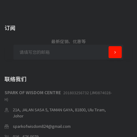
订阅
最新促销、优惠等
联络我们
SPARK OF WISDOM CENTRE
201803256732 (JM0874028-
H)
21A, JALAN SASA 5, TAMAN GAYA, 81800, Ulu Tiram,
Johor
sparkofwisdom824@gmail.com
016 - 676 0079