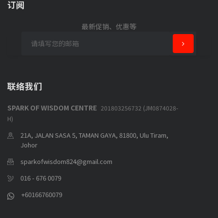
订阅
最新促销、优惠等
联络我们
SPARK OF WISDOM CENTRE
201803256732 (JM0874028-
H)
21A, JALAN SASA 5, TAMAN GAYA, 81800, Ulu Tiram,
Johor
sparkofwisdom824@gmail.com
016 - 676 0079
+60166760079