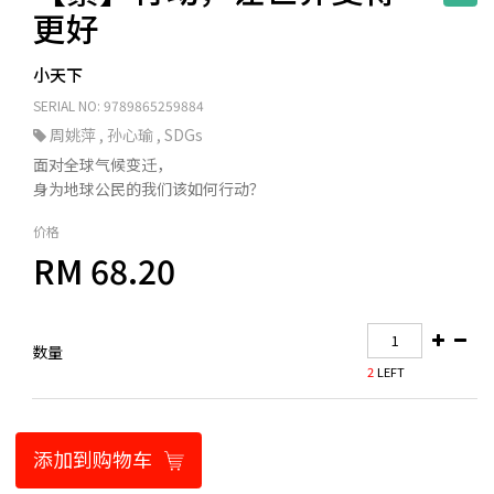
更好
小天下
SERIAL NO: 9789865259884
周姚萍
,
孙心瑜
,
SDGs
面对全球气候变迁，
身为地球公民的我们该如何行动？
价格
RM 68.20
数量
2
LEFT
添加到购物车