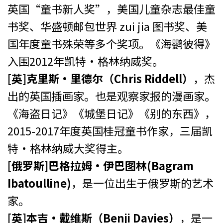
英国“童书新人奖”，美国儿童杂志最佳童
书奖、华盛顿邮包世界 zui jia 图书奖、美
国年度童书殊荣等多个奖项。《海鹦彼得》
入围2012年凯特·格林纳威奖。
[英]克里斯·里德尔（Chris Riddell）
，杰
出的英国插画家。也是观察家报的漫画家。
《海盗日记》《城堡日记》《别的东西》，
2015-2017年度英国桂冠童书作家，三届凯
特·格林纳威大奖得主。
[俄罗斯]巴格拉姆·伊巴图林(Bagram
Ibatoulline)
，是一位出生于俄罗斯的艺术
家。
[英]本吉·戴维斯（Benji Davies）
，是一