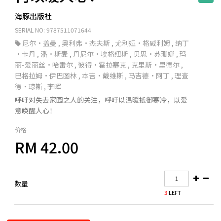
海豚出版社
SERIAL NO: 9787511071644
尼尔·盖曼
,
奥利弗·杰夫斯
,
尤利娅·格威利姆
,
纳丁
·卡丹
,
潘·斯麦
,
丹尼尔·埃格纽斯
,
贝思·苏珊娜
,
玛
丽-爱丽丝·哈雷尔
,
彼得·霍拉塞克
,
克里斯·里德尔
,
巴格拉姆·伊巴图林
,
本吉·戴维斯
,
马吉德·阿丁
,
理查
德·琼斯
,
李晖
呼吁对失去家园之人的关注，呼吁以温暖抵御寒冷，以爱
意唤醒人心！
价格
RM 42.00
数量
3
LEFT