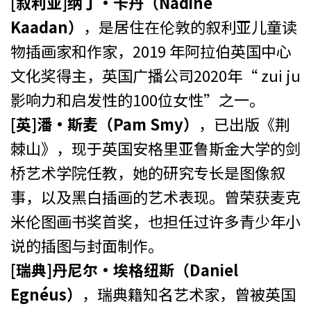
[叙利亚]纳丁·卡丹（Nadine
Kaadan）
，是居住在伦敦的叙利亚儿童读
物插画家和作家，2019 年阿拉伯英国中心
文化奖得主，英国广播公司2020年“ zui ju
影响力和启发性的100位女性”之一。
[英]潘·斯麦（Pam Smy）
，已出版《荆
棘山》，现于英国安格里亚鲁斯金大学的剑
桥艺术学院任教，她的研究专长是图像叙
事，以及黑白插画的艺术表现。曾荣获麦克
米伦图画书奖首奖，也担任过许多青少年小
说的插图与封面制作。
[瑞典]丹尼尔·埃格纽斯（Daniel
Egnéus）
，瑞典籍知名艺术家，曾被英国