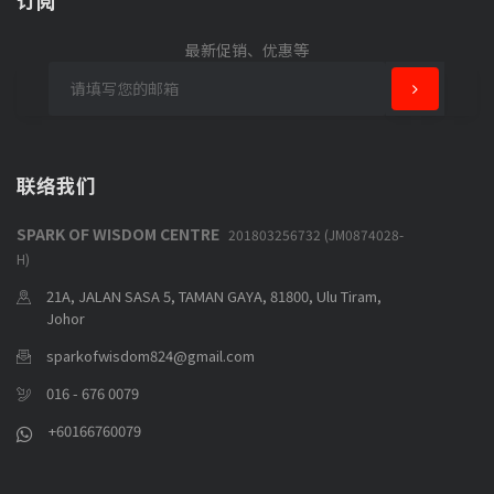
订阅
最新促销、优惠等
联络我们
SPARK OF WISDOM CENTRE
201803256732 (JM0874028-
H)
21A, JALAN SASA 5, TAMAN GAYA, 81800, Ulu Tiram,
Johor
sparkofwisdom824@gmail.com
016 - 676 0079
+60166760079