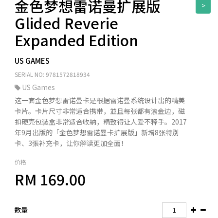
金色梦想雷诺曼扩展版
>
Glided Reverie
Expanded Edition
US GAMES
SERIAL NO: 9781572818934
US Games
这一套金色梦想雷诺曼卡是根据雷诺曼系统设计出的精美
卡片。卡片尺寸非常适合携带，並且每张都有滚金边，磁
扣硬壳包装盒非常适合收納，精致得让人爱不释手。2017
年9月出版的「金色梦想雷诺曼卡扩展版」新增8张特別
卡、3張补充卡，让你解读更加全面！
价格
RM 169.00
数量