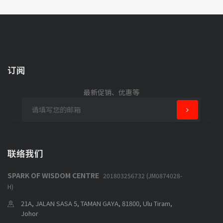
订阅
最新促销、优惠等
联络我们
SPARK OF WISDOM CENTRE
201803256732 (JM0874028-
H)
21A, JALAN SASA 5, TAMAN GAYA, 81800, Ulu Tiram,
Johor