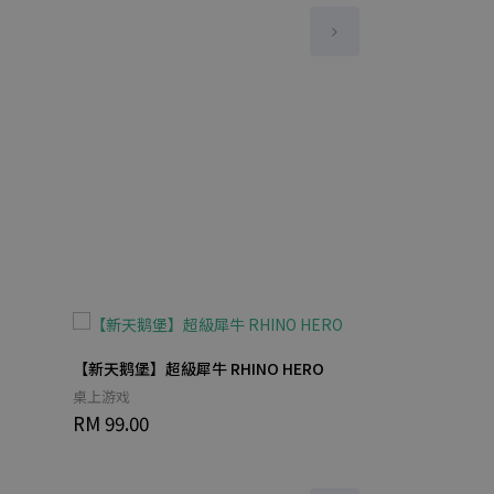
【新天鹅堡】超級犀牛 RHINO HERO
多元智能 拼音谷
桌上游戏
习/桌上游戏/
RM 99.00
桌上游戏
RM 109.00