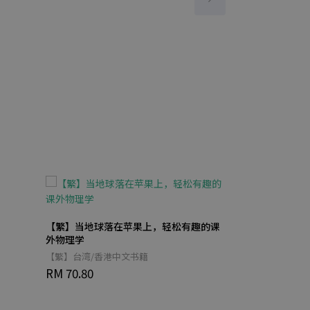
【繁】当地球落在苹果上，轻松有趣的课
外物理学
塔罗占卜超上手
从入门到进阶，
【繁】台湾/香港中文书籍
说！完全解牌的
RM 70.80
【繁】台湾/香港
RM 71.70