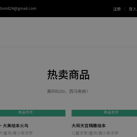
sdom824@gmail.com
注册
|
登入
热卖商品
满RM200，西马免邮！
新品到货
新品到货
·大美绘本火鸟
大闹天宫精雕绘本
学/童书/青少年文学
儿童文学/童书/青少年文学