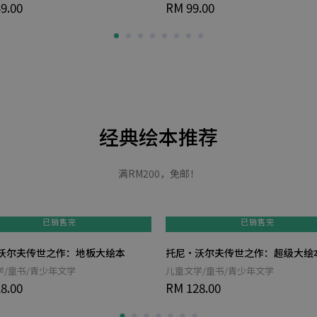
9.00
RM 99.00
经典绘本推荐
满RM200，免邮！
已销售完
已销售完
沃尔夫传世之作：地板大绘本
托尼‧沃尔夫传世之作：超级大绘
学/童书/青少年文学
儿童文学/童书/青少年文学
8.00
RM 128.00