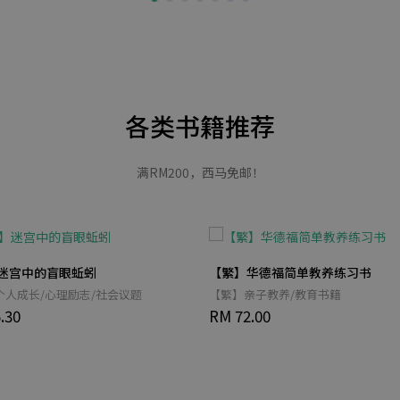
各类书籍推荐
满RM200，西马免邮！
迷宫中的盲眼蚯蚓
【繁】华德福简单教养练习书
个人成长/心理励志/社会议题
【繁】亲子教养/教育书籍
.30
RM 72.00