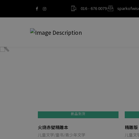
016 - 676 0079
sparkofwi
新品到货
24个传统市场
火烧赤壁精雕本
精雕版
儿童文学小说
儿童文学/童书/青少年文学
儿童文