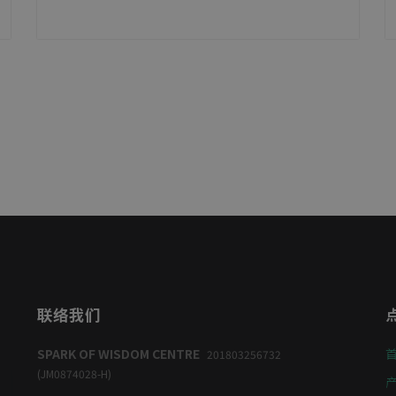
联络我们
SPARK OF WISDOM CENTRE
201803256732
(JM0874028-H)