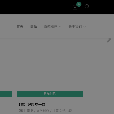
0
首页
商品
议题推荐
关于我们
新品到货
【繁】好想吃一口
【繁】最美的生
【繁】童书 / 文学创作 / 儿童文学小说
【繁】童书 / 文