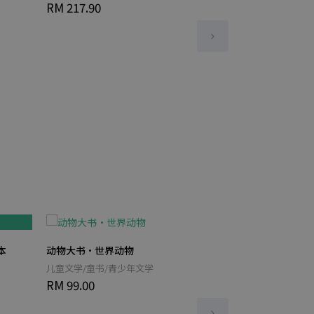
RM 217.90
RM 89.50
本
动物大书·世界动物
【繁】闭上你的
儿童文学/童书/青少年文学
【繁】童书 / 文
RM 99.00
RM 61.00